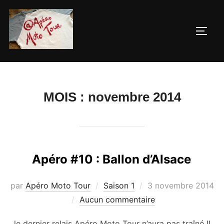
Aller
au
PERM
contenu
MOIS :
novembre 2014
Apéro #10 : Ballon d’Alsace
Publié
par
Apéro Moto Tour
Saison 1
3 novembre 2014
le
Aucun commentaire
le dernier relais Apéro Moto Tour n’aura pas traîné !!